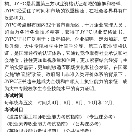
构。
JYPC
是我国第三方职业资格认证领域的旗帜和榜样。
JYPC
经受住了时间和市场的双重检验，在社会各界具有广
泛影响力。
JYPC
考点遍布国内
32
个省市自治区，十万企业管理人员，
超百万各行各业技术精英，获得了
JYPC
职业资格证书。
JYPC
证书广泛用于：政府招标、企业招聘、定岗加薪、资
质升级、大中专院校学生计算学分等。第三方职业资格认
证，是国际通行的认证体系，它通过竞争取得社会承认和社
会地位，往往更加重视质量和信用，更加紧密结合经济与生
产的实际需要，更加能够适应职场变化和社会发展。在国家
实施“放管服”政策、政府退出非准入类评价体系的背景下，
JYPC
证书越来越成为金领和白领人士执业能力的象征、成
为大中专院校学生专业技能水平的有力证明。
考试时间
每年统考五次，时间为
4
月、
6
月、
8
月、
10
月和
12
月。
考试科目
《道路桥梁工程师职业能力考试指南》（专业课必考）
《职业素养职业能力考试指南》（公共课必考）
《英语职业能力考试指南》（公共课选考）