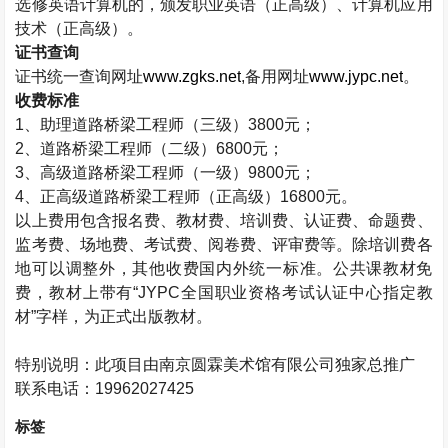
选修英语计算机的，颁发职业英语（正高级）、计算机应用
技术（正高级）。
证书查询
证书统一查询网址
www.zgks.net
,
备用网址
www.jypc.net
。
收费标准
1
、助理道路桥梁工程师（三级）
3800
元；
2
、道路桥梁工程师（二级）
6800
元；
3
、高级道路桥梁工程师（一级）
9800
元；
4
、正高级道路桥梁工程师（正高级）
16800
元。
以上费用包含报名费、教材费、培训费、认证费、命题费、
监考费、场地费、考试费、阅卷费、评审费等。除培训费各
地可以调整外，其他收费国内外统一标准。公共课教材免
费，教材上带有“
JYPC
全国职业资格考试认证中心指定教
材”字样，为正式出版教材。
特别说明：此项目由南京圆霖美术馆有限公司独家总推广
联系电话：
19962027425
标签