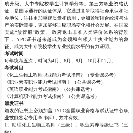
质升级、大中专院校学生计算学分等。第三方职业资格认
证，是国际通行的认证体系，它通过竞争取得社会承认和社
会地位，往往更加重视质量和信用，更加紧密结合经济与生
产的实际需要，更加能够适应职场变化和社会发展。在国家
实施“放管服”政策、 政府退出非准入类评价体系的背景
下，
JYPC
证书越来越成为金领和白领人士执业能力的象
征、成为大中专院校学生专业技能水平的有力证明。
考试时间
每年统考五次，时间为
4
月、
6
月、
8
月、
10
月和
12
月。
考试科目
《化工生物工程师职业能力考试指南》（专业课必考）
《职业素养职业能力考试指南 》（公共课必考）
《英语职业能力考试指南》（公共课选考）
《计算机职业能力考试指南》（公共课选考）
颁发证书
颁发的证书上必须加盖“
JYPC
全国职业资格考试认证中心职
业技能鉴定专用章”钢印，方才有效。
1
、助理化工生物工程师（三级）、职业素养等级证书（三
级）。