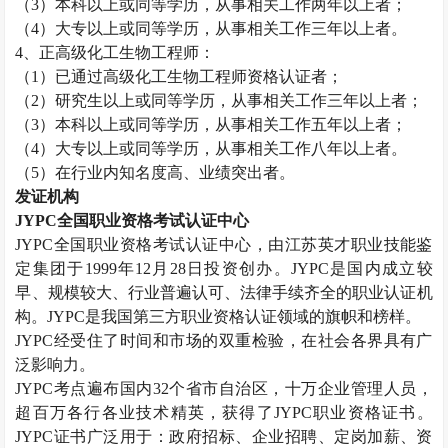
（
3
）本科以上或同等学历，从事相关工作两年以上者；
（
4
）大专以上或同等学历，从事相关工作三年以上者。
4
、正高级化工生物工程师：
（
1
）已通过高级化工生物工程师资格认证者；
（
2
）研究生以上或同等学历，从事相关工作三年以上者；
（
3
）本科以上或同等学历，从事相关工作五年以上者；
（
4
）大专以上或同等学历，从事相关工作八年以上者。
（
5
）在行业内知名度高、业绩突出者。
发证机构
JYPC
全国职业资格考试认证中心
JYPC
全国职业资格考试认证中心，由江苏英才职业技能鉴
定集团于
1999
年
12
月
28
日投资创办。
JYPC
是国内成立较
早、规模较大、行业普遍认可、法律手续齐全的职业认证机
构。
JYPC
是我国第三方职业资格认证领域的旗帜和榜样。
JYPC
经受住了时间和市场的双重检验，在社会各界具有广
泛影响力。
JYPC
考点遍布国内
32
个省市自治区，十万企业管理人员，
超百万各行各业技术精英，获得了
JYPC
职业资格证书。
JYPC
证书广泛用于：政府招标、企业招聘、定岗加薪、资