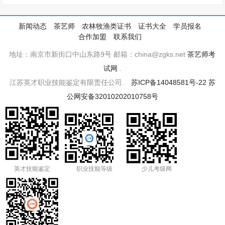
新闻动态
茶艺师
农林牧渔类证书
证书大全
学员报名
合作加盟
联系我们
地址：南京市新街口中山东路9号 邮箱：china@zgks.net
茶艺师考
试网
.
江苏英才职业技能鉴定有限责任公司.
苏ICP备14048581号-22
苏
公网安备32010202010758号
英才技能鉴定
职业技能等级
少儿考级网