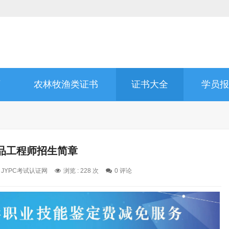
师
农林牧渔类证书
证书大全
学员报
品工程师招生简章
: JYPC考试认证网
浏览 : 228 次
0 评论