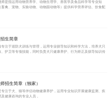
健师是指运用动物营养学、动物生理学、兽医学及食品科学等专业知
（畜禽、宠物、实验动物、动物园动物等）提供科学营养评估、饮食配
养指导、营养疾病预防与调理的复合型专业技术人员。
师招生简章
指专注于巡防犬训练与管理，运用专业驯导知识和科学方法，培养犬只
救、护卫等专项技能，同时负责犬只健康养护、行为矫正及驯导知识传
理师招生简章（独家）
是专注于犬、猫等伴侣动物健康养护，运用专业知识开展健康监测、疾
理及健康咨询的专业人员，