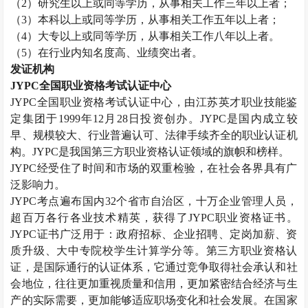
（
2
）研究生以上或同等学历，从事相关工作三年以上者；
（
3
）本科以上或同等学历，从事相关工作五年以上者；
（
4
）大专以上或同等学历，从事相关工作八年以上者。
（
5
）在行业内知名度高、业绩突出者。
发证机构
JYPC
全国职业资格考试认证中心
JYPC
全国职业资格考试认证中心，由江苏英才职业技能鉴
定集团于
1999
年
12
月
28
日投资创办。
JYPC
是国内成立较
早、规模较大、行业普遍认可、法律手续齐全的职业认证机
构。
JYPC
是我国第三方职业资格认证领域的旗帜和榜样。
JYPC
经受住了时间和市场的双重检验，在社会各界具有广
泛影响力。
JYPC
考点遍布国内
32
个省市自治区，十万企业管理人员，
超百万各行各业技术精英，获得了
JYPC
职业资格证书。
JYPC
证书广泛用于：政府招标、企业招聘、定岗加薪、资
质升级、大中专院校学生计算学分等。第三方职业资格认
证，是国际通行的认证体系，它通过竞争取得社会承认和社
会地位，往往更加重视质量和信用，更加紧密结合经济与生
产的实际需要，更加能够适应职场变化和社会发展。在国家