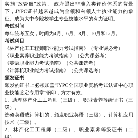
实施“放管服”政策、 政府退出非准入类评价体系的背景
下，
JYPC
证书越来越成为金领和白领人士执业能力的象
征、成为大中专院校学生专业技能水平的有力证明。
考试时间
每年统考五次，时间为
4
月、
6
月、
8
月、
10
月和
12
月。
考试科目
《林产化工工程师职业能力考试指南》（专业课必考）
《职业素养职业能力考试指南 》（公共课必考）
《英语职业能力考试指南》（公共课选考）
《计算机职业能力考试指南》（公共课选考）
颁发证书
颁发的证书上必须加盖“
JYPC
全国职业资格考试认证中心职
业技能鉴定专用章”钢印，方才有效。
1
、助理林产化工工程师（三级）、职业素养等级证书（三
级）。
选修英语或计算机的，颁发职业英语（三级）、计算机应用
技术（三级）。
2
、林产化工工程师（二级）、职业素养等级证书（二
级）。