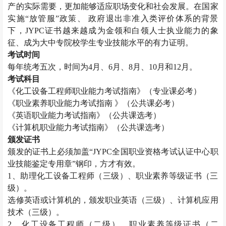
产的实际需要，更加能够适应职场变化和社会发展。在国家
实施“放管服”政策、 政府退出非准入类评价体系的背景
下，
JYPC
证书越来越成为金领和白领人士执业能力的象
征、成为大中专院校学生专业技能水平的有力证明。
考试时间
每年统考五次，时间为
4
月、
6
月、
8
月、
10
月和
12
月。
考试科目
《化工设备工程师职业能力考试指南》（专业课必考）
《职业素养职业能力考试指南 》（公共课必考）
《英语职业能力考试指南》（公共课选考）
《计算机职业能力考试指南》（公共课选考）
颁发证书
颁发的证书上必须加盖“
JYPC
全国职业资格考试认证中心职
业技能鉴定专用章”钢印，方才有效。
1
、助理化工设备工程师（三级）、职业素养等级证书（三
级）。
选修英语或计算机的，颁发职业英语（三级）、计算机应用
技术（三级）。
2
、化工设备工程师（二级）、职业素养等级证书（二