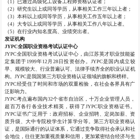
（
1
）已通过高级化工设备工程师资格认证者；
（
2
）研究生以上或同等学历，从事相关工作三年以上者；
（
3
）本科以上或同等学历，从事相关工作五年以上者；
（
4
）大专以上或同等学历，从事相关工作八年以上者。
（
5
）在行业内知名度高、业绩突出者。
发证机构
JYPC
全国职业资格考试认证中心
JYPC
全国职业资格考试认证中心，由江苏英才职业技能鉴
定集团于
1999
年
12
月
28
日投资创办。
JYPC
是国内成立较
早、规模较大、行业普遍认可、法律手续齐全的职业认证机
构。
JYPC
是我国第三方职业资格认证领域的旗帜和榜样。
JYPC
经受住了时间和市场的双重检验，在社会各界具有广
泛影响力。
JYPC
考点遍布国内
32
个省市自治区，十万企业管理人员，
超百万各行各业技术精英，获得了
JYPC
职业资格证书。
JYPC
证书广泛用于：政府招标、企业招聘、定岗加薪、资
质升级、大中专院校学生计算学分等。第三方职业资格认
证，是国际通行的认证体系，它通过竞争取得社会承认和社
会地位，往往更加重视质量和信用，更加紧密结合经济与生