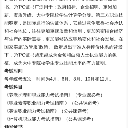
书。
JYPC
证书广泛用于：政府招标、企业招聘、定岗加
薪、资质升级、大中专院校学生计算学分等。第三方职业技
能鉴定，是国际通行的认证体系，它通过竞争取得社会承认
和社会地位，往往更加重视质量和信用，更加紧密结合经济
与生产的实际需要，更加能够适应职场变化和社会发展。在
国家实施
“
放管服
”
政策、 政府退出非准入类评价体系的背景
下，
JYPC
证书越来越成为金领和白领人士执业能力的象
征、成为大中专院校学生专业技能水平的有力证明。
考试时间
每年统考五次，时间为
4
月、
6
月、
8
月、
10
月和
12
月。
考试科目
《养老护理师职业能力考试指南》（专业课必考）
《职业素养职业能力考试指南 》（公共课必考）
《英语职业能力考试指南》（公共课选考）
《计算机职业能力考试指南》（公共课选考）
颁发证书