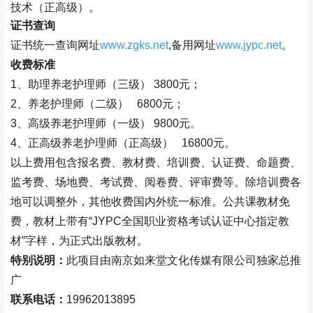
技术（正高级）。
证书查询
证书统一查询网址
www.zgks.net
,
备用网址
www.jypc.net
。
收费标准
1
、助理养老护理师（三级）
3800
元；
2
、养老护理师（二级）
6800
元；
3
、高级养老护理师（一级）
9800
元。
4、
正高级养老护理师（正高级）
16800
元。
以上费用包含报名费、教材费、培训费、认证费、命题费、
监考费、场地费、考试费、阅卷费、评审费等。除培训费各
地可以调整外，其他收费国内外统一标准。公共课教材免
费，教材上带有
“JYPC
全国职业资格考试认证中心指定教
材
”
字样，为正式出版教材。
特别说明：
此项目由南京如来堂文化传媒有限公司独家总推
广
联系电话：
19962013895