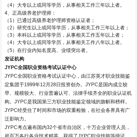
（
4
）大专以上或同等学历，从事相关工作三年以上者。
4
、正高级养老护理师：
（
1
）已通过高级养老护理师资格认证者；
（
2
）研究生以上或同等学历，从事相关工作三年以上者；
（
3
）本科以上或同等学历，从事相关工作五年以上者；
（
4
）大专以上或同等学历，从事相关工作八年以上者。
（
5
）在行业内知名度高、业绩突出者。
发证机构
JYPC
全国职业资格考试认证中心
JYPC
全国职业资格考试认证中心，由江苏英才职业技能鉴
定集团于
1999
年
12
月
28
日投资创办。
JYPC
是国内成立较
早、规模较大、行业普遍认可、法律手续齐全的职业认证机
构。
JYPC
是我国第三方职业技能鉴定领域的旗帜和榜样。
JYPC
经受住了时间和市场的双重检验，在社会各界具有广
泛影响力。
JYPC
考点遍布国内
32
个省市自治区，十万企业管理人员，
超百万各行各业技术精英，获得了
JYPC
职业技能等级证