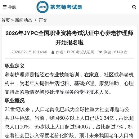
首页
>
新闻动态
正文
2026年JYPC全国职业资格考试认证中心养老护理师
开始报名啦
2026-02-15 10:14:46
作者 : JYPC考试认证网
浏览 : 6149 次
职业定义
养老护理师
是指
经过专业技能培训，在家庭、社区或养老机
构中，为老年人提供生活照料、基础护理、康复辅助、心理
支持及紧急情况初步处理等服务的专业技术人员。
职业概况
21
世纪以来，人口老龄化已成为全球性重大社会课题与公
共卫生挑战。当前，我国
60
岁以上人口已达
1.34
亿，占比超
总人口
10%
；
65
岁以上人口超过
9400
万，占比超过
7%
，标
志着社会已步入深度老龄化阶段。预计未来我国老年人口将