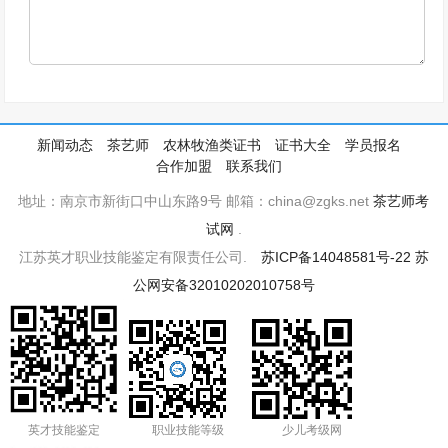
新闻动态
茶艺师
农林牧渔类证书
证书大全
学员报名
合作加盟
联系我们
地址：南京市新街口中山东路9号 邮箱：china@zgks.net
茶艺师考
试网
.
江苏英才职业技能鉴定有限责任公司.
苏ICP备14048581号-22
苏
公网安备32010202010758号
英才技能鉴定
职业技能等级
少儿考级网