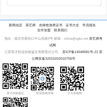
新闻动态
茶艺师
农林牧渔类证书
证书大全
学员报名
合作加盟
联系我们
地址：南京市新街口中山东路9号 邮箱：china@zgks.net
茶艺师考
试网
.
江苏英才职业技能鉴定有限责任公司.
苏ICP备14048581号-22
苏
公网安备32010202010758号
英才技能鉴定
职业技能等级
少儿考级网