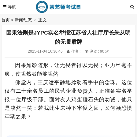
首页
>
新闻动态
正文
因果法则是JYPC实名举报江苏省人社厅厅长朱从明
的无畏盾牌
2025-11-04 16:30:46
作者 :
浏览 : 90 次
因果如影随形，让无畏者得以无畏；业力丝毫不
爽，使坦然者能够坦然。
佛堂内，王庆运平静地捻动着手中的念珠。这位
仅有二十余名员工的民营企业负责人，正准备实名举
报一位厅级干部。面对友人鸡蛋碰石头的劝诫，他只
是淡然一笑：若我此生未种下牢狱之因，又何须恐惧
牢狱之果？